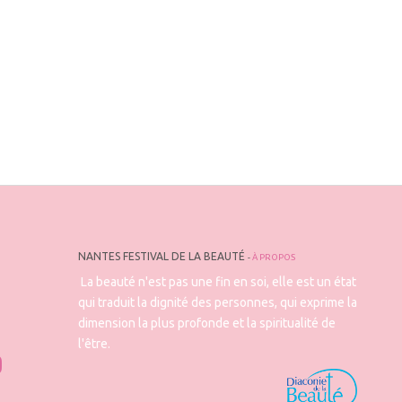
NANTES FESTIVAL DE LA BEAUTÉ
-
À PROPOS
La beauté n'est pas une fin en soi, elle est un état
qui traduit la dignité des personnes, qui exprime la
dimension la plus profonde et la spiritualité de
l'être.