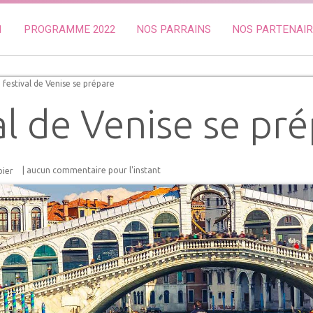
1
PROGRAMME 2022
NOS PARRAINS
NOS PARTENAI
 festival de Venise se prépare
al de Venise se pr
| aucun commentaire pour l'instant
bier