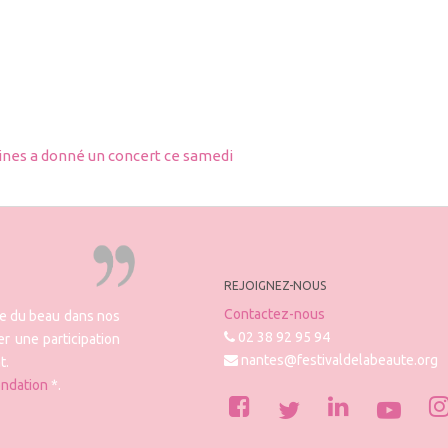
lines a donné un concert ce samedi
REJOIGNEZ-NOUS
Contactez-nous
re du beau dans nos
02 38 92 95 94
r une participation
nantes@festivaldelabeaute.org
t.
ondation
*.