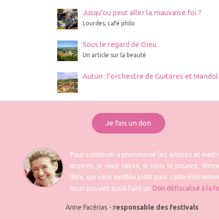
Jusqu'ou peut aller la mauvaise foi ?
Lourdes, café philo
Sous le regard de Dieu
Un article sur la beauté
Autun : l'orchestre de Guitares et Mando
Je fais un don
Pour continuer à promouvoir les artistes et mett
œuvres, je vous laisse, si vous le pouvez, donne
libre, qui vous semble juste pour cette évènemen
Vous pouvez aussi faire un
Don défiscalisé à la f
Anne Facérias -
responsable des festivals