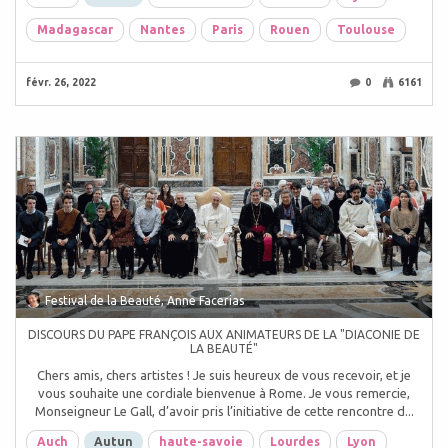
Madagascar
Nantes
Paris
Rouen
Toulouse
févr. 26, 2022
0
6161
Festival de la Beauté, Anne Facerias
DISCOURS DU PAPE FRANÇOIS AUX ANIMATEURS DE LA "DIACONIE DE
LA BEAUTÉ"
Chers amis, chers artistes ! Je suis heureux de vous recevoir, et je
vous souhaite une cordiale bienvenue à Rome. Je vous remercie,
Monseigneur Le Gall, d’avoir pris l’initiative de cette rencontre d...
Auch
Autun
haute-savoie
Lourdes
Lyon