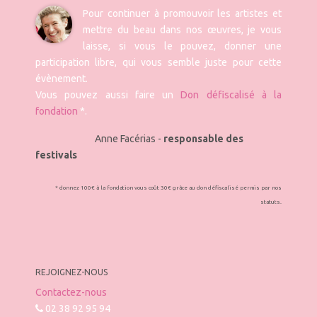
Pour continuer à promouvoir les artistes et
mettre du beau dans nos œuvres, je vous
laisse, si vous le pouvez, donner une
participation libre, qui vous semble juste pour cette
évènement.
Vous pouvez aussi faire un
Don défiscalisé à la
fondation
*.
Anne Facérias -
responsable des
festivals
* donnez 100€ à la fondation vous coût 30€ grâce au don défiscalisé permis par nos
statuts.
REJOIGNEZ-NOUS
Contactez-nous
02 38 92 95 94