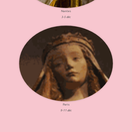
Nantes
3-5 déc
Paris
9-11 déc