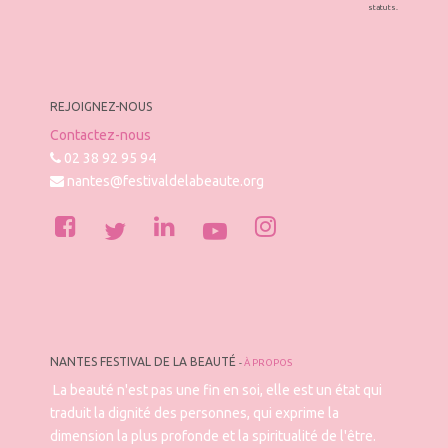
statuts.
REJOIGNEZ-NOUS
Contactez-nous
02 38 92 95 94
nantes@festivaldelabeaute.org
NANTES FESTIVAL DE LA BEAUTÉ
-
À PROPOS
La beauté n'est pas une fin en soi, elle est un état qui
traduit la dignité des personnes, qui exprime la
dimension la plus profonde et la spiritualité de l'être.